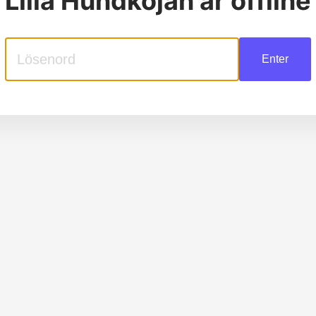
Lilla Hundkojan
är offline
Enter